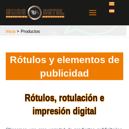
Ir
Main
al
Menu
contenido
Inicio
Productos
Rótulos y elementos de
publicidad
Rótulos, rotulación e
impresión digital