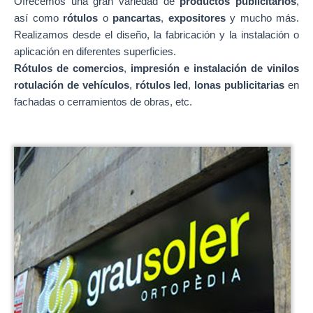
Ofrecemos una gran variedad de
productos publicitarios
,
así como
rótulos
o
pancartas
,
expositores
y mucho más.
Realizamos desde el diseño, la fabricación y la instalación o
aplicación en diferentes superficies.
Rótulos de comercios
,
impresión e instalación de vinilos
rotulación de vehículos
,
rótulos led
,
lonas publicitarias
en
fachadas o cerramientos de obras, etc.
rótulos publicitarios
tipo camerino
led
Rótulos luminosos
neón led flexible
letras fresadas
banderolas publicitarias
tótems publicitarios