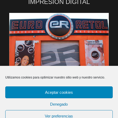
IMPRESIÓN DIGITAL
Utilizamos cookies para optimizar nuestro sitio web y nuestro servicio.
Aceptar cookies
2026 Euroretol - Rètols, publicitat i impressió digital -
Política de privacitat
-
Política de cookies
-
Declaració
Denegado
d'accessibilitat
-
Dissenyadors web
Ver preferencias