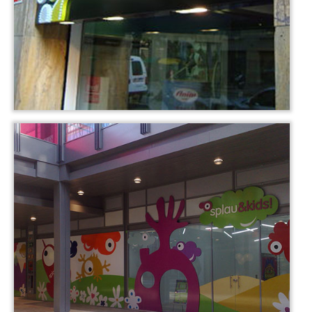
vinilos de todo tipo
Vinilos para escaparates
vinilos para locales
comerciales
vinilos infantiles
vinilos para
cristal
vinilos personalizados