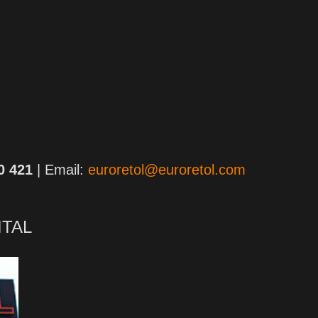
0 421
| Email:
euroretol@euroretol.com
ITAL