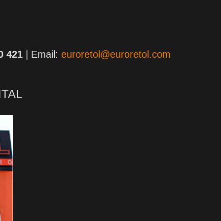
0 421
| Email:
euroretol@euroretol.com
ITAL