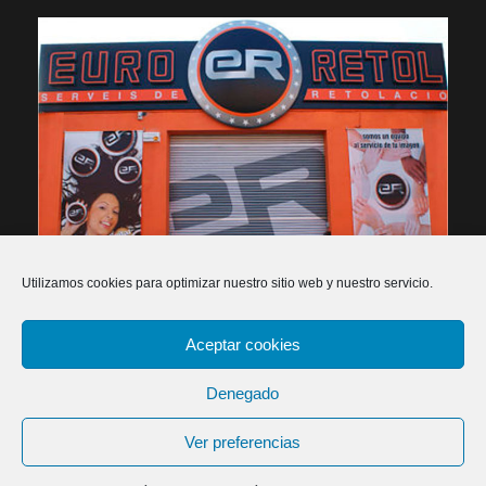
Utilizamos cookies para optimizar nuestro sitio web y nuestro servicio.
Aceptar cookies
2026 Euroretol - Rètols, publicitat i impressió digital -
Política de privacitat
-
Política de cookies
-
Declaració
Denegado
d'accessibilitat
-
Dissenyadors web
Ver preferencias