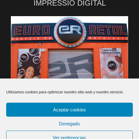
IMPRESSIÓ DIGITAL
Utilizamos cookies para optimizar nuestro sitio web y nuestro servicio.
Aceptar cookies
2026 Euroretol - Rètols, publicitat i impressió digital -
Política de privacitat
-
Política de cookies
-
Declaració
Denegado
d'accessibilitat
-
Dissenyadors web
Ver preferencias