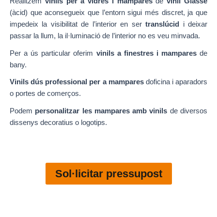
Realitzem
vinils per a vidres i mampares
de
vinil Glassé
(àcid) que aconsegueix que l’entorn sigui més discret, ja que
impedeix la visibilitat de l’interior en ser
translúcid
i deixar
passar la llum, la il·luminació de l’interior no es veu minvada.
Per a ús particular oferim
vinils a finestres i mampares
de
bany.
Vinils dús professional per a mampares
doficina i aparadors
o portes de comerços.
Podem
personalitzar les mampares amb vinils
de diversos
dissenys decoratius o logotips.
Sol·licitar pressupost