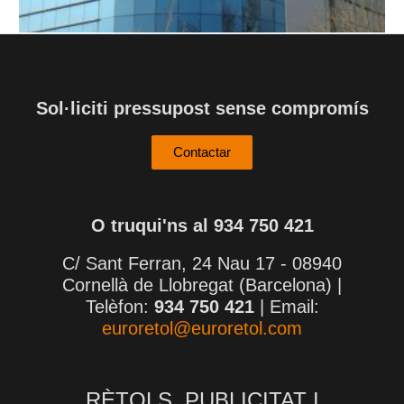
Sol·liciti pressupost sense compromís
Contactar
O truqui'ns al 934 750 421
C/ Sant Ferran, 24 Nau 17 - 08940
Cornellà de Llobregat (Barcelona) |
Telèfon:
934 750 421
| Email:
euroretol@euroretol.com
RÈTOLS, PUBLICITAT I