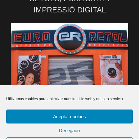
IMPRESSIÓ DIGITAL
Utilizamos cookies para optimizar nuestro sitio web y nuestro servicio.
Aceptar cookies
2026 Euroretol - Rètols, publicitat i impressió digital -
Política de privacitat
-
Política de cookies
-
Declaració
Denegado
d'accessibilitat
-
Dissenyadors web