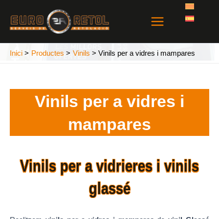
Vés
Main
al
Menu
contingut
Inici
Productes
Vinils
Vinils per a vidres i mampares
Vinils per a vidres i
mampares
Vinils per a vidrieres i vinils
glassé