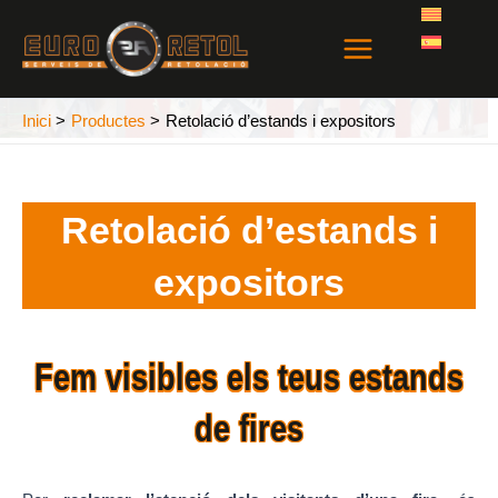
Vés
Main
al
Menu
contingut
Inici
Productes
Retolació d’estands i expositors
Retolació d’estands i
expositors
Fem visibles els teus estands
de fires