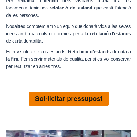
Per
reclamar l’atenció dels visitants d’una fira
, és
fonamental tenir una
retolació del estand
que capti l’atenció
de les persones.
Nosaltres comptem amb un equip que donarà vida a les seves
idees amb materials econòmics per a la
retolació d’estands
de curta durabilitat.
Fem visible els seus estands.
Retolació d’estands directa a
la fira
. Fem servir materials de qualitat per si es vol conservar
per reutilitzar en altres fires.
Sol·licitar pressupost