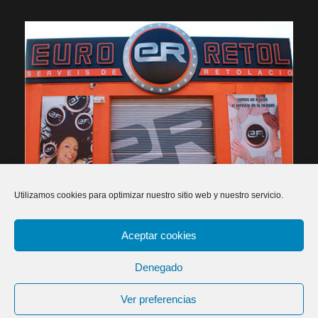
Utilizamos cookies para optimizar nuestro sitio web y nuestro servicio.
Aceptar cookies
2026 Euroretol - Rètols, publicitat i impressió digital -
Política de privacitat
-
Política de cookies
-
Declaració
Denegado
d'accessibilitat
-
Dissenyadors web
Ver preferencias