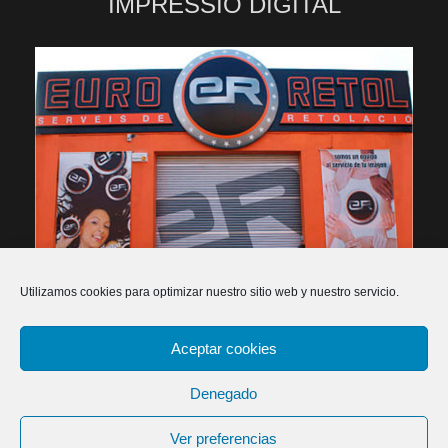
IMPRESSIÓ DIGITAL
Utilizamos cookies para optimizar nuestro sitio web y nuestro servicio.
Aceptar cookies
2026 Euroretol - Rètols, publicitat i impressió digital -
Política de privacitat
-
Política de cookies
-
Declaració
Denegado
d'accessibilitat
-
Dissenyadors web
Ver preferencias