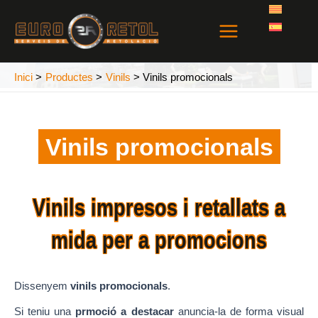
Vés
Main
al
Menu
contingut
Inici
Productes
Vinils
Vinils promocionals
Vinils promocionals
Vinils impresos i retallats a
mida per a promocions
Dissenyem
vinils promocionals
.
Si teniu una
prmoció a destacar
anuncia-la de forma visual