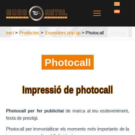
Vés
Main
al
Menu
contingut
Inici
Productes
Expositors pop up
Photocall
Photocall
Impressió de photocall
Photocall per fer publicitat
de marca al teu esdeveniment,
festa de prestigi.
Photocall per immortalitzar els moments més importants de la