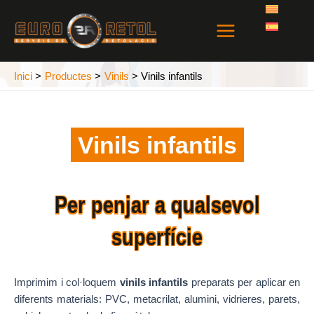
Vés
Main
al
Menu
contingut
Inici
Productes
Vinils
Vinils infantils
Vinils infantils
Per penjar a qualsevol
superfície
Imprimim i col·loquem
vinils infantils
preparats per aplicar en
diferents materials: PVC, metacrilat, alumini, vidrieres, parets,