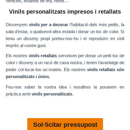
vehicles, estands de fira, rètols…
Vinils personalitzats impresos i retallats
Dissenyem
vinils per a decorar
l’habitació dels més petits, la
sala d’estar, o qualsevol altra estada i donar un toc de color. Si
teniu un disseny propi porteu-nos-ho i el reproduïm en vinil
imprès al vostre gust.
Els nostres
vinils retallats
serveixen per donar un petit toc de
color i disseny a un racó de casa nostra, i tenen l’avantatge de
poder col·locar-los un mateix. Els nostres
vinils retallats són
personalitzats i únics
.
Feu-nos saber la vostra idea i nosaltres la posarem en
pràctica amb
vinils personalitzats
.
Sol·licitar pressupost