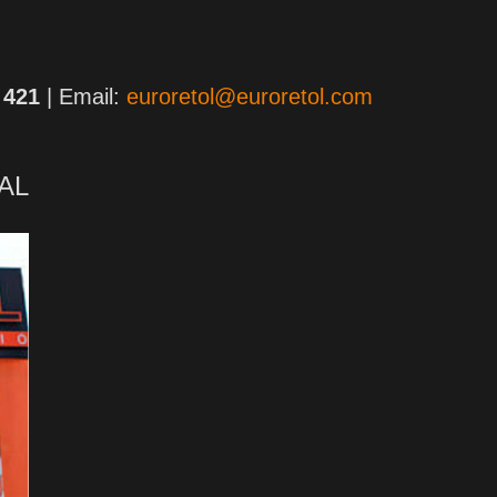
 421
| Email:
euroretol@euroretol.com
AL