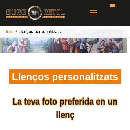
Vés
Main
al
Menu
contingut
Inici
Llenços personalitzats
Llenços personalitzats
Llenços personalitzats
La teva foto preferida en un
llenç