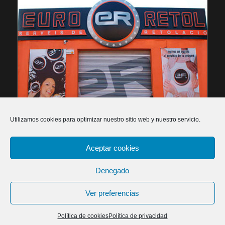
Utilizamos cookies para optimizar nuestro sitio web y nuestro servicio.
Aceptar cookies
2026 Euroretol - Rètols, publicitat i impressió digital -
Política de privacitat
-
Política de cookies
-
Declaració
Denegado
d'accessibilitat
-
Dissenyadors web
Ver preferencias
Política de cookies
Política de privacidad